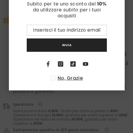
Subito per te uno sconto del
10%
Visualizza le informazioni del negozio
da utilizzare
subito
per i tuoi
acqusiti
PROMO IN CORSO
Approfitta subito della nostra promo esclusiva:
la tua spesa ti regala un set
Laboratori Asteriti
e i
calzini in caldo cotone
Zazà!
Spendi almeno
100€
: Ricevi una
Box da 50€ + 1
INVIA
paio
di calzini
Spendi almeno
200€
: Ricevi una
Box da 150€ + 2
paia
di calzini
Spendi almeno
300€
: Ricevi una
Box da 200€ + 3
paia
di calzini
Nelle box troverai il meglio dei
Laboratori Asteriti
(filler,
No, Grazie
sieri, prodotti barba e molto altro) e il comfort dei
calzini
Zazà
in caldo cotone e
fatti in Italia
. Il valore dei
prodotti è garantito.
Spedizioni
Spedizione in Italia
5,90€
. Gratis per ordini superiori a
50€.
Spedizione in Europa
19.90€
, gratuita per ordini superiori a
150€
.
Spedizione nel resto del mondo
39.90€
, gratuita per ordini
superiori a
300€
Solitamente spedito in 2/3 giorni lavorativi.