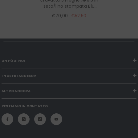
seta/lino stampata Blu
Scuro
€70,00
€52,50
UN PÒ DI NOI
I NOSTRI ACCESORI
ALTRO ANCORA
RESTIAMO IN CONTATTO