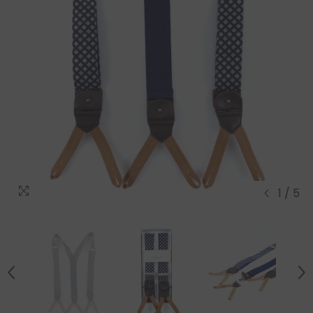
1
/
5