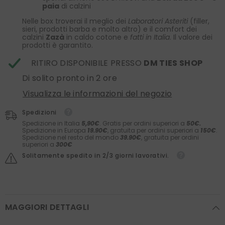
paia
di calzini
Nelle box troverai il meglio dei
Laboratori Asteriti
(filler,
sieri, prodotti barba e molto altro) e il comfort dei
calzini
Zazà
in caldo cotone e
fatti in Italia
. Il valore dei
prodotti è garantito.
RITIRO DISPONIBILE PRESSO
DM TIES SHOP
Di solito pronto in 2 ore
Visualizza le informazioni del negozio
Spedizioni
Spedizione in Italia
5,90€
. Gratis per ordini superiori a
50€.
Spedizione in Europa
19.90€
, gratuita per ordini superiori a
150€
.
Spedizione nel resto del mondo
39.90€
, gratuita per ordini
superiori a
300€
Solitamente spedito in 2/3 giorni lavorativi.
MAGGIORI DETTAGLI