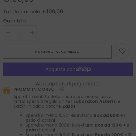
€100,00
Totale parziale:
Quantità:
Diminuire
Aumenta
la
la
quantità
quantità
per
per
AGGIUNGI AL CARRELLO
Bretelle
Bretelle
nere
nere
AMANTEA
AMANTEA
in
in
pura
pura
seta
seta
raso
raso
Altre opzioni di pagamento
con
con
PROMO IN CORSO
clip
clip
e
e
Approfitta subito della nostra promo esclusiva:
lacci
lacci
la tua spesa ti regala un set
Laboratori Asteriti
e i
calzini in caldo cotone
Zazà!
Spendi almeno
100€
: Ricevi una
Box da 50€ + 1
paio
di calzini
Spendi almeno
200€
: Ricevi una
Box da 150€ + 2
paia
di calzini
Spendi almeno
300€
: Ricevi una
Box da 200€ + 3