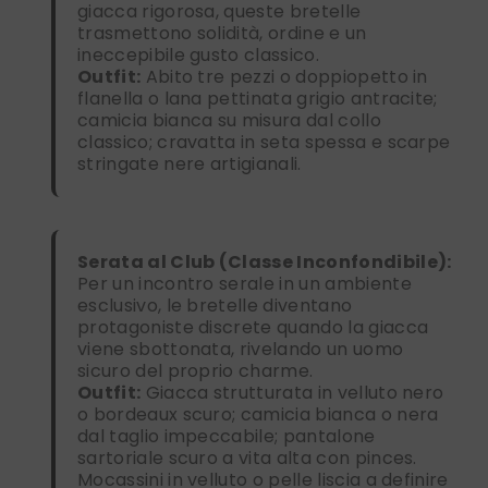
giacca rigorosa, queste bretelle
trasmettono solidità, ordine e un
ineccepibile gusto classico.
Outfit:
Abito tre pezzi o doppiopetto in
flanella o lana pettinata grigio antracite;
camicia bianca su misura dal collo
classico; cravatta in seta spessa e scarpe
stringate nere artigianali.
Serata al Club (Classe Inconfondibile):
Per un incontro serale in un ambiente
esclusivo, le bretelle diventano
protagoniste discrete quando la giacca
viene sbottonata, rivelando un uomo
sicuro del proprio charme.
Outfit:
Giacca strutturata in velluto nero
o bordeaux scuro; camicia bianca o nera
dal taglio impeccabile; pantalone
sartoriale scuro a vita alta con pinces.
Mocassini in velluto o pelle liscia a definire