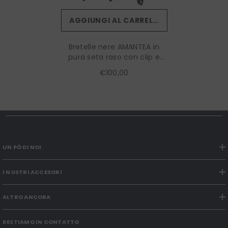
AGGIUNGI AL CARRELLO
Bretelle nere AMANTEA in
pura seta raso con clip e
lacci
€100,00
UN PÒ DI NOI
I NOSTRI ACCESORI
ALTRO ANCORA
RESTIAMO IN CONTATTO