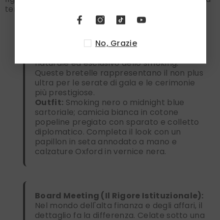
tenuta del pantalone sempre perfetta.
No, Grazie
Gala d'Inverno (L'Eccellenza del Black
Tie):
Il raso di seta nera è l'alleato
naturale ed esclusivo dello smoking.
Queste bretelle rappresentano il non plus
ultra per le serate di gala e le cerimonie
più prestigiose.
Outfit:
Smoking nero o midnight blue
sartoriale; camicia bianca in cotone
popeline pregiato con sparato e colletto
diplomatico. Completa il look con un
papillon in seta annodato a mano e
calzature Oxford in vernice nera.
Board Meeting (Il Rigore Istituzionale):
Nel mondo dell'alta finanza e degli affari, il
dettaglio fa la differenza. Celate sotto una