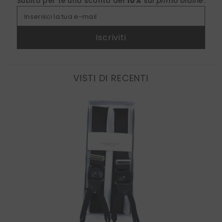
Subito per te uno sconto del
10%
sul
primo ordine
.
Inserisci la tua e-mail
Iscriviti
VISTI DI RECENTI