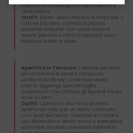
trasmette un'energia intraprendente e
carismatica.
Outfit:
Blazer destrutturato in misto lino o
cotone blu navy; camicia bianca in
popeline finissimo con i primi bottoni
aperti; pantaloni chino traspiranti color
sabbia e loafer in pelle.
Aperitivo in Terrazza:
L'alleato perfetto
per dominare la serata estiva con
un'allure da dandy contemporaneo.
L'ascot aggiunge quel dettaglio
inaspettato che cattura gli sguardi tra un
drink e l'altro.
Outfit:
Camicia in lino nera, portata
aperta sul collo per un netto contrasto
con i pois dell'ascot, maniche arrotolate
con disinvoltura; denim scuro o pantalone
sartoriale morbido; sneakers minimal in