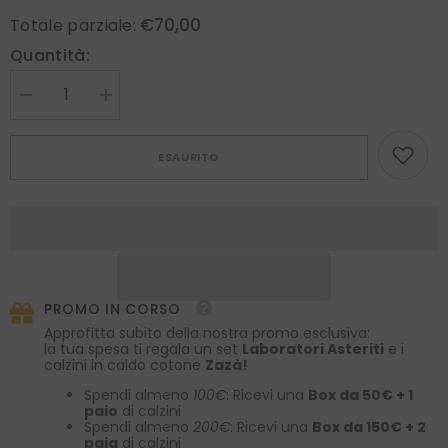
€70,00
Totale parziale:
Quantità:
Diminuire
Aumenta
la
la
quantità
quantità
per
per
ESAURITO
Ascot
Ascot
uomo
uomo
VALDA
VALDA
Rosa
Rosa
PROMO IN CORSO
Approfitta subito della nostra promo esclusiva:
la tua spesa ti regala un set
Laboratori Asteriti
e i
calzini in caldo cotone
Zazà!
Spendi almeno
100€
: Ricevi una
Box da 50€ + 1
paio
di calzini
Spendi almeno
200€
: Ricevi una
Box da 150€ + 2
paia
di calzini