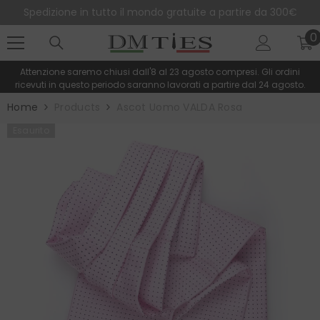
SALTA AL CONTENUTO
Spedizione in tutto il mondo gratuite a partire da 300€
0
0
e
Attenzione saremo chiusi dall'8 al 23 agosto compresi. Gli ordini
ricevuti in questo periodo saranno lavorati a partire dal 24 agosto.
Home
Products
Ascot Uomo VALDA Rosa
Esaurito