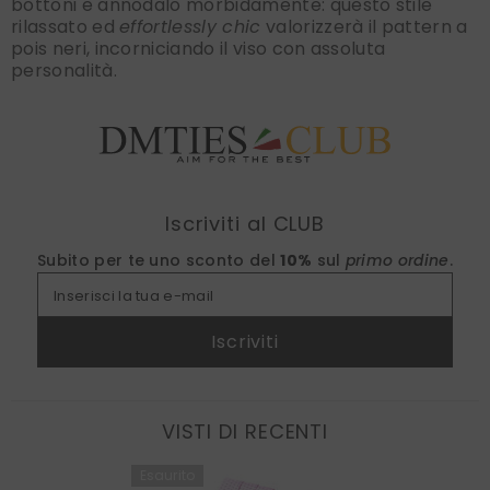
bottoni e annodalo morbidamente: questo stile
rilassato ed
effortlessly chic
valorizzerà il pattern a
pois neri, incorniciando il viso con assoluta
personalità.
Find nearest
Iscriviti al CLUB
Subito per te uno sconto del
10%
sul
primo ordine
.
Inserisci la tua e-mail
Iscriviti
VISTI DI RECENTI
Esaurito