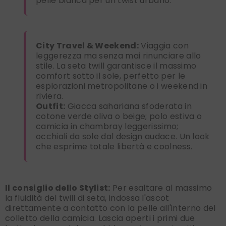
pelle bianca per un twist urbano.
City Travel & Weekend:
Viaggia con
leggerezza ma senza mai rinunciare allo
stile. La seta twill garantisce il massimo
comfort sotto il sole, perfetto per le
esplorazioni metropolitane o i weekend in
riviera.
Outfit:
Giacca sahariana sfoderata in
cotone verde oliva o beige; polo estiva o
camicia in chambray leggerissimo;
occhiali da sole dal design audace. Un look
che esprime totale libertà e coolness.
Il consiglio dello Stylist:
Per esaltare al massimo
la fluidità del twill di seta, indossa l'ascot
direttamente a contatto con la pelle all'interno del
colletto della camicia. Lascia aperti i primi due