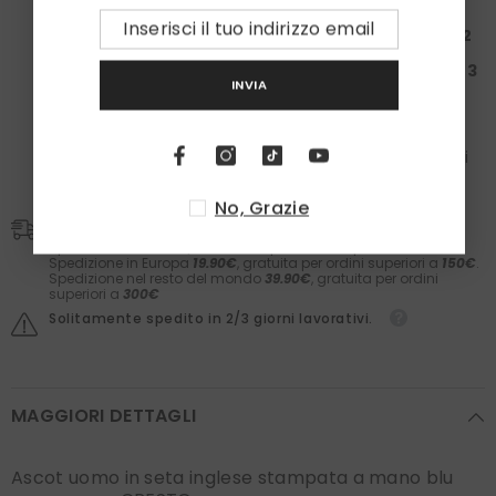
Spendi almeno
100€
: Ricevi una
Box da 50€ + 1
paio
di calzini
Spendi almeno
200€
: Ricevi una
Box da 150€ + 2
paia
di calzini
Spendi almeno
300€
: Ricevi una
Box da 200€ + 3
INVIA
paia
di calzini
Nelle box troverai il meglio dei
Laboratori Asteriti
(filler,
sieri, prodotti barba e molto altro) e il comfort dei
calzini
Zazà
in caldo cotone e
fatti in Italia
. Il valore dei
prodotti è garantito.
No, Grazie
Spedizioni
Spedizione in Italia
5,90€
. Gratis per ordini superiori a
50€.
Spedizione in Europa
19.90€
, gratuita per ordini superiori a
150€
.
Spedizione nel resto del mondo
39.90€
, gratuita per ordini
superiori a
300€
Solitamente spedito in 2/3 giorni lavorativi.
MAGGIORI DETTAGLI
Ascot uomo in seta inglese stampata a mano blu