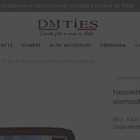
Spedizioni gratuite in Italia per ordini sup
VATTE
SCIARPE
ALTRI ACCESSORI
CERIMONIA
C
 STILL In Pura Seta Stampata Celeste
Alcune imma
Fazzolet
stampat
SKU:
FAZX
Disponibili