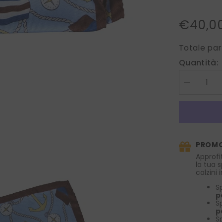
€40,0
Totale par
Quantità:
Diminuire
la
quantità
per
Fazzoletto
da
taschino
XL
PROMO
STILL
in
Approfi
pura
la tua 
seta
calzini
stampata
Celeste
S
p
S
p
S