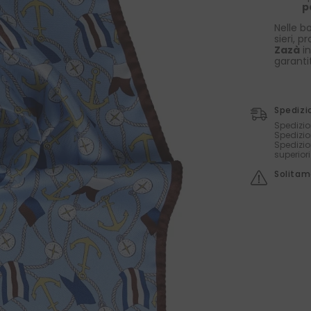
p
Nelle bo
sieri, p
Zazà
in
garanti
Spedizi
Spedizio
Spedizio
Spedizio
superior
Solitame