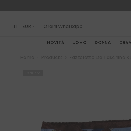
SALTA AL CONTENUTO
IT
EUR
Ordini
Whatsapp
IT
NOVITÀ
UOMO
DONNA
CRA
EN
Home
Products
Fazzoletto Da Taschino XL
Esaurito