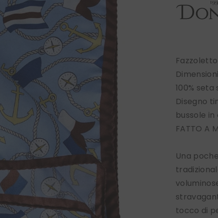
Fazzoletto
Dimension
100% seta
Disegno ti
bussole i
FATTO A M
Una pochet
tradiziona
voluminose
stravagant
tocco di pe