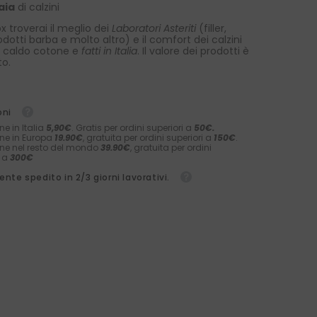
aia
di calzini
x troverai il meglio dei
Laboratori Asteriti
(filler,
rodotti barba e molto altro) e il comfort dei calzini
 caldo cotone e
fatti in Italia
. Il valore dei prodotti è
to.
oni
ne in Italia
5,90€
. Gratis per ordini superiori a
50€.
ne in Europa
19.90€
, gratuita per ordini superiori a
150€
.
ne nel resto del mondo
39.90€
, gratuita per ordini
i a
300€
nte spedito in 2/3 giorni lavorativi.