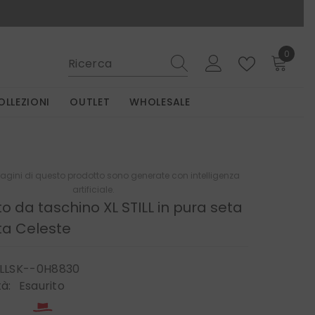
eriori a 50€
0
0
elemen
OLLEZIONI
OUTLET
WHOLESALE
gini di questo prodotto sono generate con intelligenza
artificiale.
to da taschino XL STILL in pura seta
a Celeste
LLSK--0H8830
tà:
Esaurito