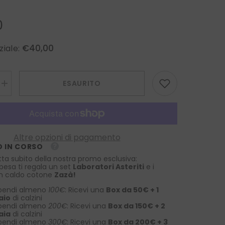
0
€40,00
ziale:
ESAURITO
Aumenta
la
quantità
per
Fazzoletto
da
taschino
Altre opzioni di pagamento
XL
 IN CORSO
STILL
in
tta subito della nostra promo esclusiva:
pura
spesa ti regala un set
Laboratori Asteriti
e i
seta
 in caldo cotone
Zazà!
stampata
Celeste
pendi almeno
100€
: Ricevi una
Box da 50€ + 1
aio
di calzini
pendi almeno
200€
: Ricevi una
Box da 150€ + 2
aia
di calzini
pendi almeno
300€
: Ricevi una
Box da 200€ + 3