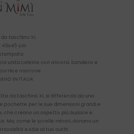
 da taschino XL
i 45x45 cm
 stampata
nta unita celeste con ancora, bandiere e
n cornice marrone
ANO IN ITALIA
te da taschino XL si differenzia da una
le pochette per le sue dimensioni grandi e
, che creano un aspetto più audace e
e. Ma, come le sorelle minori, donano un
rsonalità e stile al tuo outfit.